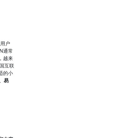
用户
N通常
，越来
中国互联
适的小
、易