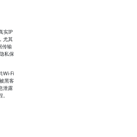
实IP
，尤其
据传输
上隐私保
i-Fi
能被黑客
息泄露
程。