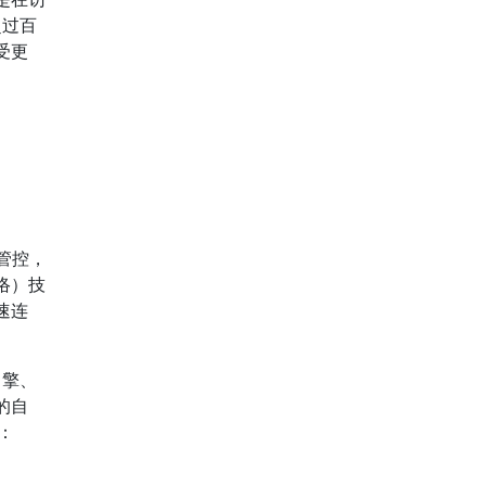
超过百
受更
管控，
络）技
速连
引擎、
的自
：