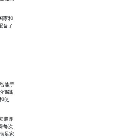
国家和
配备了
智能手
的佛跳
换和使
载安装即
保每次
，满足家