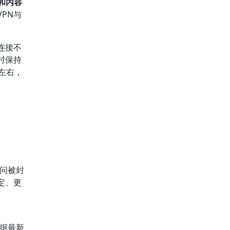
和内容
PN与
连接不
时保持
%左右，
问被封
定、更
根据最新