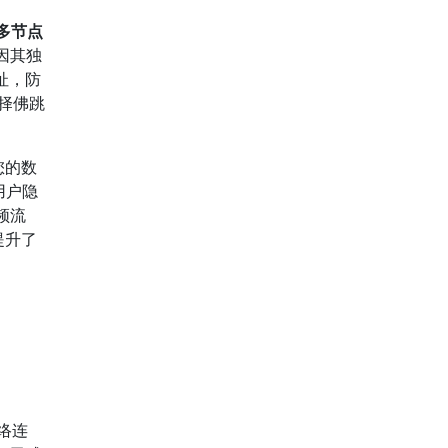
多节点
因其独
址，防
择佛跳
您的数
用户隐
频流
提升了
络连